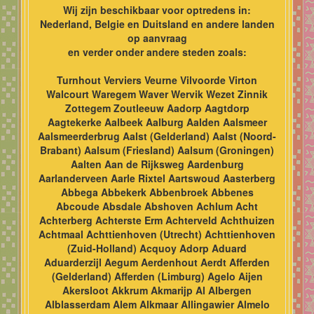
Wij zijn beschikbaar voor optredens in:
Nederland, Belgie en Duitsland en andere landen
op aanvraag
en verder onder andere steden zoals:
Turnhout Verviers Veurne Vilvoorde Virton
Walcourt Waregem Waver Wervik Wezet Zinnik
Zottegem Zoutleeuw Aadorp Aagtdorp
Aagtekerke Aalbeek Aalburg Aalden Aalsmeer
Aalsmeerderbrug Aalst (Gelderland) Aalst (Noord-
Brabant) Aalsum (Friesland) Aalsum (Groningen)
Aalten Aan de Rijksweg Aardenburg
Aarlanderveen Aarle Rixtel Aartswoud Aasterberg
Abbega Abbekerk Abbenbroek Abbenes
Abcoude Absdale Abshoven Achlum Acht
Achterberg Achterste Erm Achterveld Achthuizen
Achtmaal Achttienhoven (Utrecht) Achttienhoven
(Zuid-Holland) Acquoy Adorp Aduard
Aduarderzijl Aegum Aerdenhout Aerdt Afferden
(Gelderland) Afferden (Limburg) Agelo Aijen
Akersloot Akkrum Akmarijp Al Albergen
Alblasserdam Alem Alkmaar Allingawier Almelo