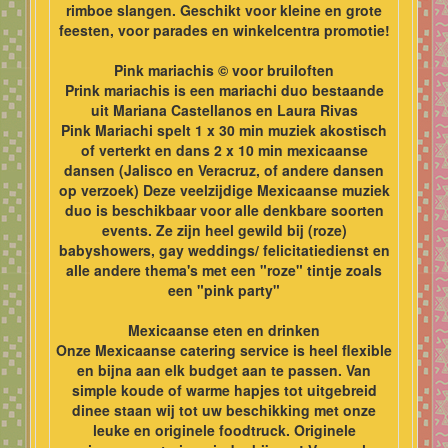
rimboe slangen. Geschikt voor kleine en grote
feesten, voor parades en winkelcentra promotie!
Pink mariachis © voor bruiloften
Prink mariachis is een mariachi duo bestaande
uit Mariana Castellanos en Laura Rivas
Pink Mariachi spelt 1 x 30 min muziek akostisch
of verterkt en dans 2 x 10 min mexicaanse
dansen (Jalisco en Veracruz, of andere dansen
op verzoek) Deze veelzijdige Mexicaanse muziek
duo is beschikbaar voor alle denkbare soorten
events. Ze zijn heel gewild bij (roze)
babyshowers, gay weddings/ felicitatiedienst en
alle andere thema's met een "roze" tintje zoals
een "pink party"
Mexicaanse eten en drinken
Onze Mexicaanse catering service is heel flexible
en bijna aan elk budget aan te passen. Van
simple koude of warme hapjes tot uitgebreid
dinee staan wij tot uw beschikking met onze
leuke en originele foodtruck. Originele