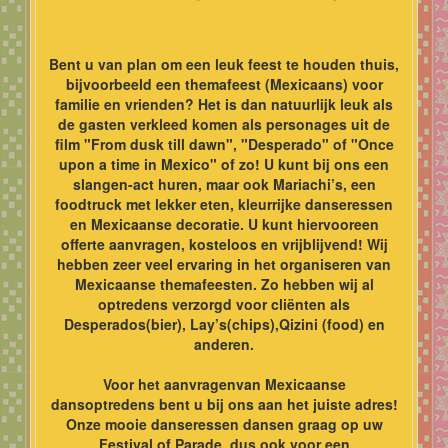
Bent u van plan om een leuk feest te houden thuis,
bijvoorbeeld een themafeest (Mexicaans) voor
familie en vrienden? Het is dan natuurlijk leuk als
de gasten verkleed komen als personages uit de
film "From dusk till dawn", "Desperado" of "Once
upon a time in Mexico" of zo! U kunt bij ons een
slangen-act huren, maar ook Mariachi’s, een
foodtruck met lekker eten, kleurrijke danseressen
en Mexicaanse decoratie. U kunt hiervooreen
offerte aanvragen, kosteloos en vrijblijvend! Wij
hebben zeer veel ervaring in het organiseren van
Mexicaanse themafeesten. Zo hebben wij al
optredens verzorgd voor cliënten als
Desperados(bier), Lay’s(chips),Qizini (food) en
anderen.
Voor het aanvragenvan Mexicaanse
dansoptredens bent u bij ons aan het juiste adres!
Onze mooie danseressen dansen graag op uw
Festival of Parade, dus ook voor een