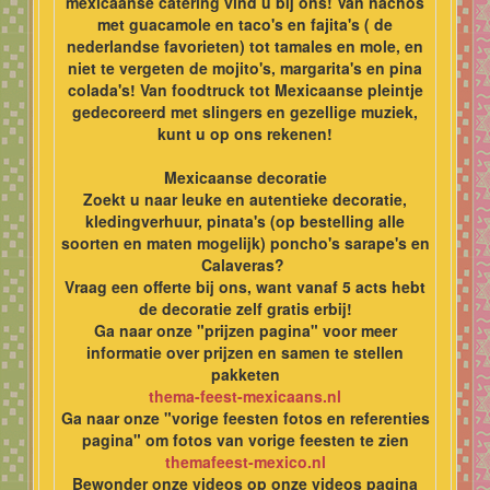
mexicaanse catering vind u bij ons! Van nachos
met guacamole en taco's en fajita's ( de
nederlandse favorieten) tot tamales en mole, en
niet te vergeten de mojito's, margarita's en pina
colada's! Van foodtruck tot Mexicaanse pleintje
gedecoreerd met slingers en gezellige muziek,
kunt u op ons rekenen!
Mexicaanse decoratie
Zoekt u naar leuke en autentieke decoratie,
kledingverhuur, pinata's (op bestelling alle
soorten en maten mogelijk) poncho's sarape's en
Calaveras?
Vraag een offerte bij ons, want vanaf 5 acts hebt
de decoratie zelf gratis erbij!
Ga naar onze "prijzen pagina" voor meer
informatie over prijzen en samen te stellen
pakketen
thema-feest-mexicaans.nl
Ga naar onze "vorige feesten fotos en referenties
pagina" om fotos van vorige feesten te zien
themafeest-mexico.nl
Bewonder onze videos op onze videos pagina