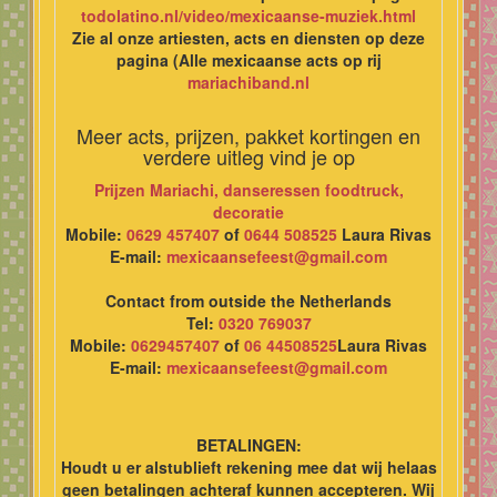
todolatino.nl/video/mexicaanse-muziek.html
Zie al onze artiesten, acts en diensten op deze
pagina (Alle mexicaanse acts op rij
mariachiband.nl
Meer acts, prijzen, pakket kortingen en
verdere uitleg vind je op
Prijzen Mariachi, danseressen foodtruck,
decoratie
Mobile:
0629 457407
of
0644 508525
Laura Rivas
E-mail:
mexicaansefeest@gmail.com
Contact from outside the Netherlands
Tel:
0320 769037
Mobile:
0629457407
of
06 44508525
Laura Rivas
E-mail:
mexicaansefeest@gmail.com
BETALINGEN:
Houdt u er alstublieft rekening mee dat wij helaas
geen betalingen achteraf kunnen accepteren. Wij