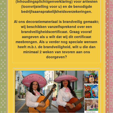
(Inhoudingsplichtigenverklaring) voor artiesten
(loonvrijstelling voor u) en de benodigde
bedrijfsaansprakelijkheidsverzekeringen.
Al ons decoratiemateriaal is brandveilig gemaakt;
wij beschikken vanzelfsprekend over een
brandveiligheidscertificaat. Graag vooraf
aangeven als u wilt dat wij dit certificaat
meebrengen. Als u verder nog speciale wensen
heeft m.b.t. de brandveiligheid, wilt u die dan
minimaal 2 weken van tevoren aan ons
doorgeven?