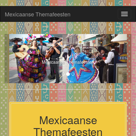
Mexicaanse Themafeesten
Toggl
naviga
Mexicaanse Themafeesten
Mexicaanse
Themafeesten