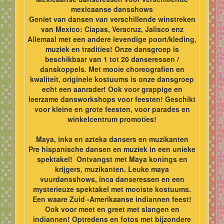
mexicaanse dansshows
Geniet van dansen van verschillende winstreken
van Mexico: Ciapas, Veracruz, Jalisco enz
Allemaal met een andere levendige poort/kleding,
muziek en tradities! Onze dansgroep is
beschikbaar van 1 tot 20 danseressen /
danskoppels. Met mooie choreografien en
kwaliteit, originele kostuums is onze dansgroep
echt een aanrader! Ook voor grappige en
leerzame dansworkshops voor feesten! Geschikt
voor kleine en grote feesten, voor parades en
winkelcentrum promoties!
Maya, inka en azteka dansers en muzikanten
Pre hispanische dansen en muziek in een unieke
spektakel! Ontvangst met Maya konings en
krijgers, muzikanten. Leuke maya
vuurdansshows, inca danseressen en een
mysterieuze spektakel met mooiste kostuums.
Een waare Zuid -Amerikaanse indiannen feest!
Ook voor meet en greet met slangen en
indiannen! Optredens en fotos met bijzondere